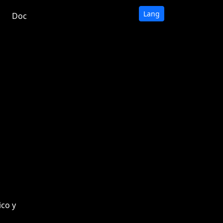
Lang
Doc
ico y