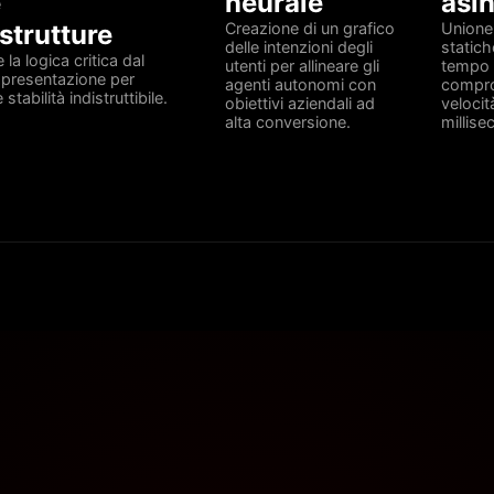
e
neurale
asi
astrutture
Creazione di un grafico
Unione 
delle intenzioni degli
statich
 la logica critica dal
utenti per allineare gli
tempo 
di presentazione per
agenti autonomi con
compro
 stabilità indistruttibile.
obiettivi aziendali ad
velocità
alta conversione.
millise