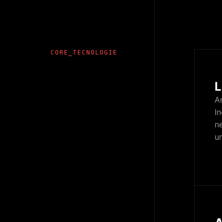
CORE_TECNOLOGIE
L
An
In
ne
un