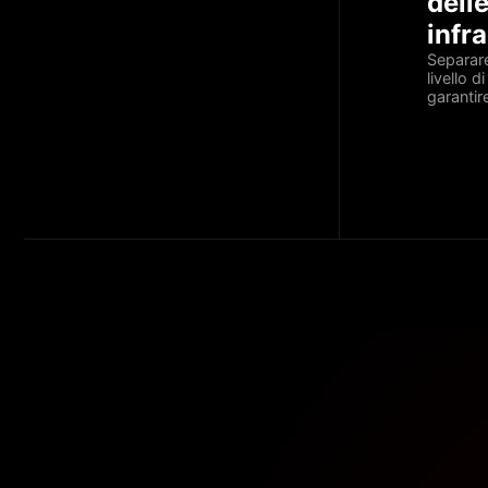
dell
infr
Separare
livello 
garantire