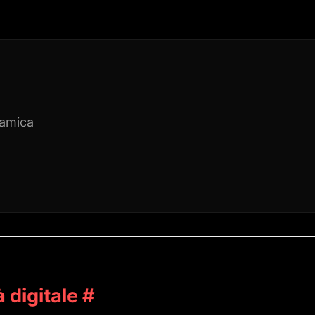
namica
à digitale
#