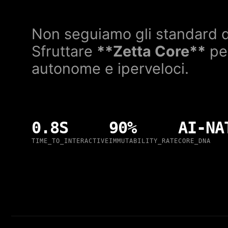
Non seguiamo gli standard de
Sfruttare
**Zetta Core**
per
autonome e iperveloci.
0.8S
90%
AI-NA
TIME_TO_INTERACTIVE
IMMUTABILITY_RATE
CORE_DNA