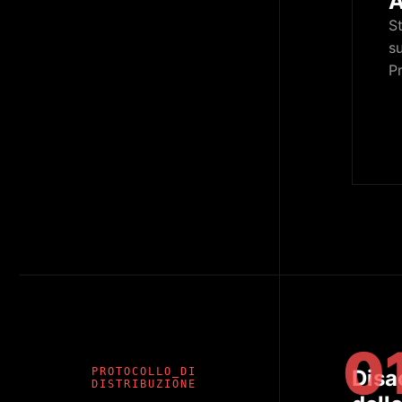
A
St
su
Pr
0
PROTOCOLLO_DI
Disa
DISTRIBUZIONE