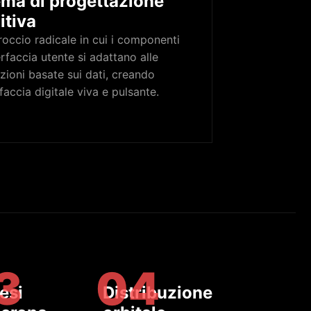
ema di progettazione
itiva
occio radicale in cui i componenti
erfaccia utente si adattano alle
zioni basate sui dati, creando
faccia digitale viva e pulsante.
3
04
esi
Distribuzione