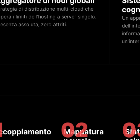
ggregatore di nodi globali
Sist
cogn
rategia di distribuzione multi-cloud che
pera i limiti dell'hosting a server singolo.
Un appr
esenza assoluta, zero attriti.
dell'int
informa
un'inter
1
02
0
ccoppiamento
Mappatura
Sint