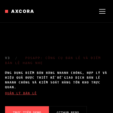
AXCORA
V3
/
POSAPP: CÔNG CỤ BÁN LẺ VÀ ĐIỂM
BÁN LẺ HẠNG NHẸ
ỨNG DỤNG ĐIỂM BÁN HÀNG NHANH CHÓNG, HỢP LÝ VÀ
HIỆU QUẢ ĐƯỢC THIẾT KẾ ĐỂ GIAO DỊCH BÁN LẺ
NHANH CHÓNG VÀ KIỂM SOÁT HÀNG TỒN KHO TRỰC
QUAN.
QUẢN LÝ BÁN LẺ
TRỰC TIẾP_DEMO
GITHUB_REPO