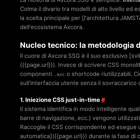
Colma il divario tra modelli di alto livello e
la scelta principale per [l'architettura JAMS
dell'ecosistema Axcora.
Nucleo tecnico: la metodologia
Il cuore di Axcora SSG è il suo esclusivo [s
(
{{page.url}}
). Invece di scrivere CSS monoliti
componenti
o shortcode riutilizzabili. 
.axc
sull'interfaccia utente senza il sovraccarico d
1. Iniezione CSS just-in-time
#
Il sistema identifica in modo intelligente qu
barre di navigazione, ecc.) vengono utilizzat
Raccoglie il CSS corrispondente ed esegue u
automatica](
{{page.url}}
) durante la fase di c