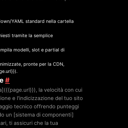
down/YAML standard nella cartella
hiesti tramite la semplice
mpila modelli, slot e partial di
inimizzate, pronte per la CDN,
ge.url}}
).
te
#
a](
{{page.url}}
), la velocità con cui
one e l'indicizzazione del tuo sito
aggio tecnico offrendo punteggi
ndo un [sistema di componenti]
i, ti assicuri che la tua