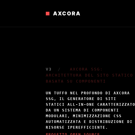
AXCORA
V3
/
AXCORA SSG:
ARCHITETTURA DEL SITO STATICO
BASATA SU COMPONENTI
UN TUFFO NEL PROFONDO DI AXCORA
SSG, IL GENERATORE DI SITI
STATICI ALL-IN-ONE CARATTERIZZAT
DA UN SISTEMA DI COMPONENTI
MODULARI, MINIMIZZAZIONE CSS
AUTOMATIZZATA E DISTRIBUZIONE DI
RISORSE IPEREFFICIENTE.
PROGETTO OPEN SOURCE