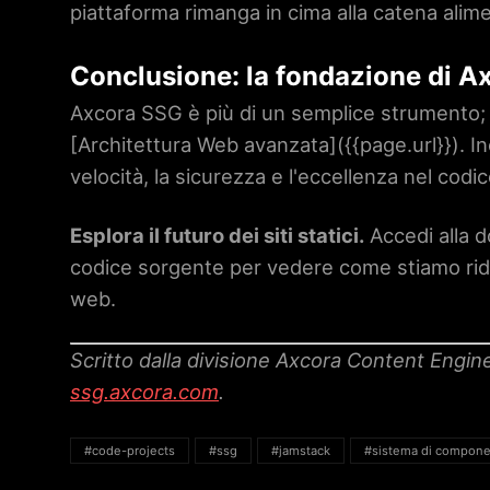
piattaforma rimanga in cima alla catena alime
Conclusione: la fondazione di A
Axcora SSG è più di un semplice strumento; è
[Architettura Web avanzata](
{{page.url}}
). I
velocità, la sicurezza e l'eccellenza nel codic
Esplora il futuro dei siti statici.
Accedi alla d
codice sorgente per vedere come stiamo ridef
web.
Scritto dalla divisione Axcora Content Engin
ssg.axcora.com
.
#code-projects
#ssg
#jamstack
#sistema di compone