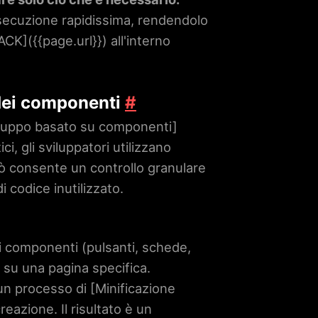
d esecuzione rapidissima, rendendolo
TACK](
{{page.url}}
) all'interno
 dei componenti
#
viluppo basato su componenti]
ci, gli sviluppatori utilizzano
Ciò consente un controllo granulare
i codice inutilizzato.
ali componenti (pulsanti, schede,
i su una pagina specifica.
n processo di [Minificazione
reazione. Il risultato è un