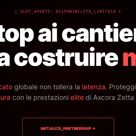
[ SLOT_APERTI: DISPONIBILITÀ_LIMITATA ]
top ai cantier
 a costruire
m
cato
globale non tollera la
latenza
. Proteggi
tura
con le prestazioni
elite
di Axcora Zetta 
INITIALIZE_PARTNERSHIP →