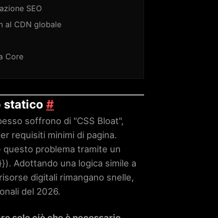
razione SEO
wn al CDN globale
ta Core
o statico
#
 spesso soffrono di "CSS Bloat",
r requisiti minimi di pagina.
e questo problema tramite un
}}
). Adottando una logica simile a
sorse digitali rimangano snelle,
onali del 2026.
are solo ciò che è necessario.