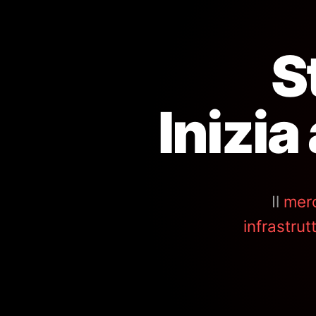
S
Inizia
Il
mer
infrastrut