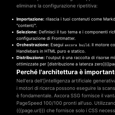
eliminare la configurazione ripetitiva:
Importazione:
rilascia i tuoi contenuti come Mark
"content/".
Selezione:
Definisci il tuo tema e i componenti ric
configurazione di Frontmatter.
Orchestrazione:
Esegui
. Il motore co
axcora build
Handlebars in HTML puro e statico.
Distribuzione:
l'output è una raccolta di risorse m
ottimizzate per [distribuzione a latenza zero](
{{pa
Perché l'architettura è importan
Nell'era dell'[intelligenza artificiale generativ
i motori di ricerca possono eseguire la scansi
è fondamentale. Axcora SSG fornisce il vant
PageSpeed ​​100/100 pronti all'uso. Utilizza
(
{{page.url}}
) che fornisce solo i CSS necessar