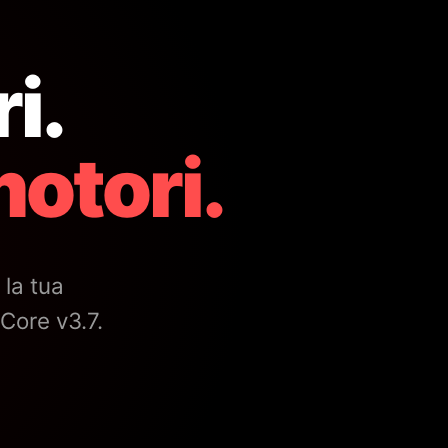
i.
otori.
 la tua
Core v3.7.