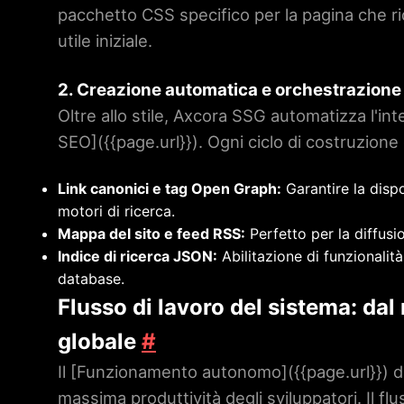
pacchetto CSS specifico per la pagina che rid
utile iniziale.
2. Creazione automatica e orchestrazion
Oltre allo stile, Axcora SSG automatizza l'in
SEO](
{{page.url}}
). Ogni ciclo di costruzio
Link canonici e tag Open Graph:
Garantire la dispo
motori di ricerca.
Mappa del sito e feed RSS:
Perfetto per la diffusio
Indice di ricerca JSON:
Abilitazione di funzionalit
database.
Flusso di lavoro del sistema: d
globale
#
Il [Funzionamento autonomo](
{{page.url}}
) 
massima produttività degli sviluppatori. Il fl