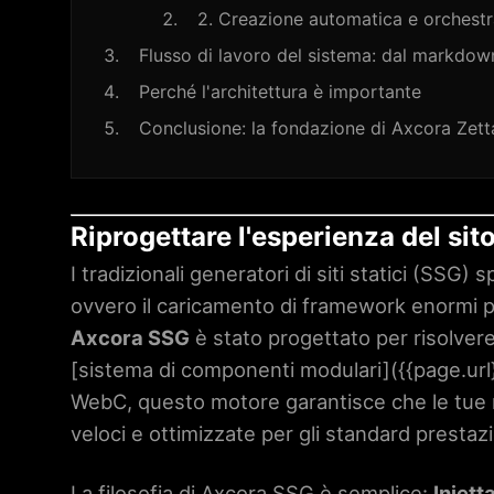
2. Creazione automatica e orchest
Flusso di lavoro del sistema: dal markdo
Perché l'architettura è importante
Conclusione: la fondazione di Axcora Zet
Riprogettare l'esperienza del sit
I tradizionali generatori di siti statici (SSG)
ovvero il caricamento di framework enormi pe
Axcora SSG
è stato progettato per risolver
[sistema di componenti modulari](
{{page.url
WebC, questo motore garantisce che le tue ri
veloci e ottimizzate per gli standard prestazi
La filosofia di Axcora SSG è semplice:
Iniett